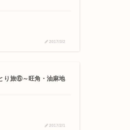
2017/3/2
とり旅⑥～旺角・油麻地
2017/2/1