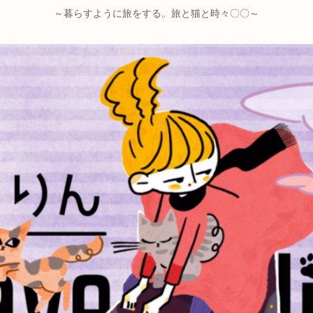
～暮らすように旅をする。旅と猫と時々〇〇～