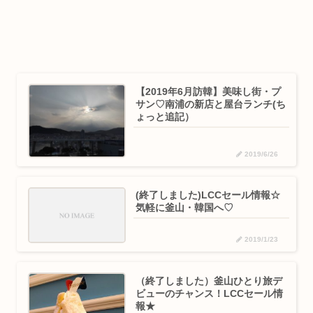
【2019年6月訪韓】美味し街・プ
サン♡南浦の新店と屋台ランチ(ち
ょっと追記）
2019/6/26
(終了しました)LCCセール情報☆
気軽に釜山・韓国へ♡
2019/1/23
（終了しました）釜山ひとり旅デ
ビューのチャンス！LCCセール情
報★