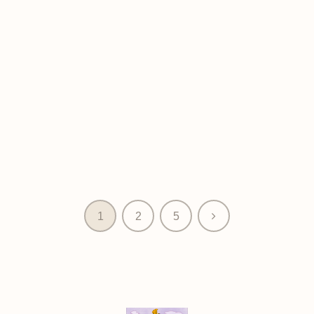
次
1
2
5
へ