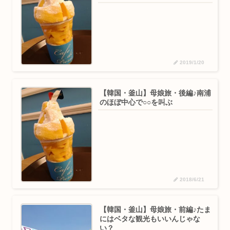
2019/1/20
【韓国・釜山】母娘旅・後編♪南浦
のほぼ中心で○○を叫ぶ
2018/6/21
【韓国・釜山】母娘旅・前編♪たま
にはベタな観光もいいんじゃな
い？