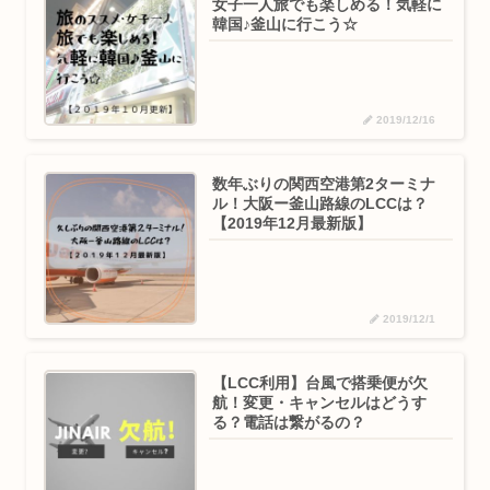
女子一人旅でも楽しめる！気軽に
韓国♪釜山に行こう☆
2019/12/16
数年ぶりの関西空港第2ターミナ
ル！大阪ー釜山路線のLCCは？
【2019年12月最新版】
2019/12/1
【LCC利用】台風で搭乗便が欠
航！変更・キャンセルはどうす
る？電話は繋がるの？