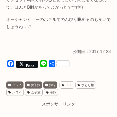
で、ほんとBikiがあってよかったです(笑)
オーシャンビューのホテルでのんびり眺めるのも良いで
しょうね～♡
公開日：2017-12-23
F
L
共
Post
a
i
有
c
n
e
e
ハワイ
女子旅
旅行
LCC
ひとり旅
b
ハワイ
女子旅
海外
o
o
スポンサーリンク
k