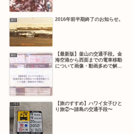
2016年前半期終了のお知らせ。
旅行
【最新版】釜山の交通手段。金
旅行
海空港から西面までの電車移動
について画像・動画多めで解説
♪（BTSコンサート会場への経路
もあるよ）
【旅のすすめ】ハワイ女子ひと
ハワイ
り旅②〜諸島の交通手段〜