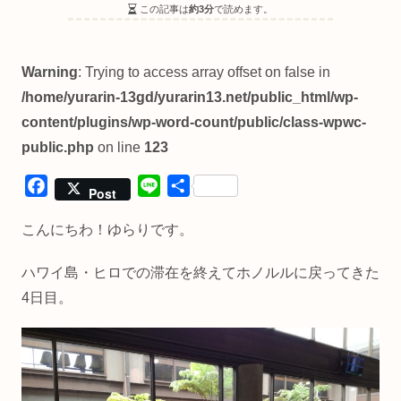
この記事は
約3分
で読めます。
Warning
: Trying to access array offset on false in
/home/yurarin-13gd/yurarin13.net/public_html/wp-
content/plugins/wp-word-count/public/class-wpwc-
public.php
on line
123
F
L
共
Post
a
i
有
こんにちわ！ゆらりです。
c
n
e
e
ハワイ島・ヒロでの滞在を終えてホノルルに戻ってきた
b
4日目。
o
o
k