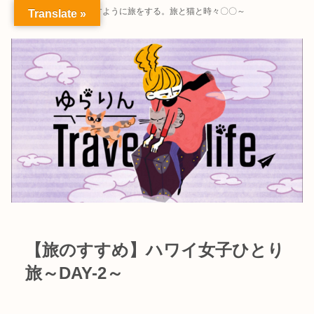
～暮らすように旅をする。旅と猫と時々〇〇～
Translate »
【旅のすすめ】ハワイ女子ひとり
旅～DAY-2～