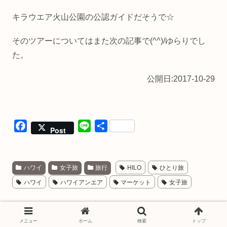
キラウエア火山公園の公認ガイドだそうで☆
そのツアーについてはまた次の記事で(^^)/ゆらりでし
た。
公開日:2017-10-29
F
L
共
Post
a
i
有
c
n
e
e
ハワイ
女子旅
旅行
HILO
ひとり旅
b
ハワイ
ハワイアンエア
マーケット
女子旅
o
o
スポンサーリンク
k
メニュー
ホーム
検索
トップ