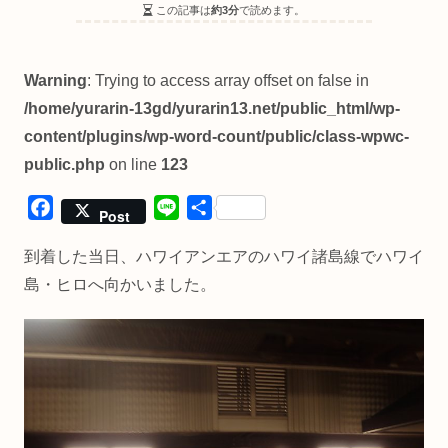
この記事は
約3分
で読めます。
Warning
: Trying to access array offset on false in
/home/yurarin-13gd/yurarin13.net/public_html/wp-
content/plugins/wp-word-count/public/class-wpwc-
public.php
on line
123
F
L
共
Post
a
i
有
到着した当日、ハワイアンエアのハワイ諸島線でハワイ
c
n
e
e
島・ヒロへ向かいました。
b
o
o
k