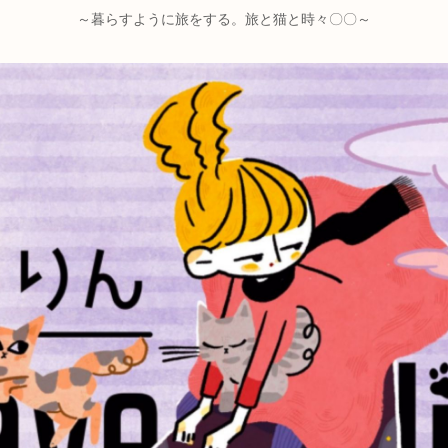
～暮らすように旅をする。旅と猫と時々〇〇～